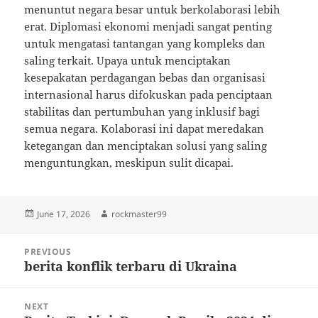
menuntut negara besar untuk berkolaborasi lebih
erat. Diplomasi ekonomi menjadi sangat penting
untuk mengatasi tantangan yang kompleks dan
saling terkait. Upaya untuk menciptakan
kesepakatan perdagangan bebas dan organisasi
internasional harus difokuskan pada penciptaan
stabilitas dan pertumbuhan yang inklusif bagi
semua negara. Kolaborasi ini dapat meredakan
ketegangan dan menciptakan solusi yang saling
menguntungkan, meskipun sulit dicapai.
Posted
Author
June 17, 2026
rockmaster99
on
Post
PREVIOUS
navigation
berita konflik terbaru di Ukraina
Previous
post:
NEXT