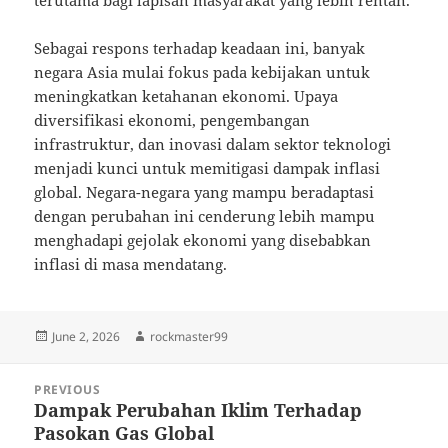
terutama bagi lapisan masyarakat yang lebih rentan.
Sebagai respons terhadap keadaan ini, banyak
negara Asia mulai fokus pada kebijakan untuk
meningkatkan ketahanan ekonomi. Upaya
diversifikasi ekonomi, pengembangan
infrastruktur, dan inovasi dalam sektor teknologi
menjadi kunci untuk memitigasi dampak inflasi
global. Negara-negara yang mampu beradaptasi
dengan perubahan ini cenderung lebih mampu
menghadapi gejolak ekonomi yang disebabkan
inflasi di masa mendatang.
Posted
Author
June 2, 2026
rockmaster99
on
Post
PREVIOUS
navigation
Dampak Perubahan Iklim Terhadap
Previous
Pasokan Gas Global
post: