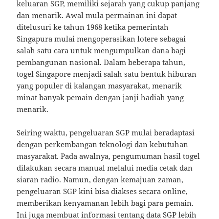
keluaran SGP, memiliki sejarah yang cukup panjang
dan menarik. Awal mula permainan ini dapat
ditelusuri ke tahun 1968 ketika pemerintah
Singapura mulai mengoperasikan lotere sebagai
salah satu cara untuk mengumpulkan dana bagi
pembangunan nasional. Dalam beberapa tahun,
togel Singapore menjadi salah satu bentuk hiburan
yang populer di kalangan masyarakat, menarik
minat banyak pemain dengan janji hadiah yang
menarik.
Seiring waktu, pengeluaran SGP mulai beradaptasi
dengan perkembangan teknologi dan kebutuhan
masyarakat. Pada awalnya, pengumuman hasil togel
dilakukan secara manual melalui media cetak dan
siaran radio. Namun, dengan kemajuan zaman,
pengeluaran SGP kini bisa diakses secara online,
memberikan kenyamanan lebih bagi para pemain.
Ini juga membuat informasi tentang data SGP lebih