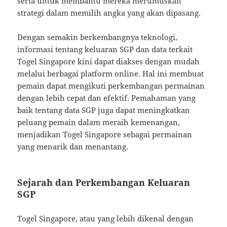
serta untuk membantu mereka merumuskan
strategi dalam memilih angka yang akan dipasang.
Dengan semakin berkembangnya teknologi,
informasi tentang keluaran SGP dan data terkait
Togel Singapore kini dapat diakses dengan mudah
melalui berbagai platform online. Hal ini membuat
pemain dapat mengikuti perkembangan permainan
dengan lebih cepat dan efektif. Pemahaman yang
baik tentang data SGP juga dapat meningkatkan
peluang pemain dalam meraih kemenangan,
menjadikan Togel Singapore sebagai permainan
yang menarik dan menantang.
Sejarah dan Perkembangan Keluaran
SGP
Togel Singapore, atau yang lebih dikenal dengan