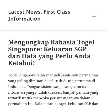
Latest News, First Class
Information
MENU
AND
WIDGETS
Mengungkap Rahasia Togel
Singapore: Keluaran SGP
dan Data yang Perlu Anda
Ketahui!
Togel Singapore telah menjadi salah satu permainan
yang paling diminati di seluruh dunia, terutama di
Indonesia. Dengan sistem yang transparan dan
informasi yang mudah diakses, banyak pemain yang
tertarik untuk mencoba peruntungannya dalam
permainan ini. Dalam dunia togel, keluaran SGP dan