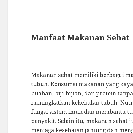
Manfaat Makanan Sehat
Makanan sehat memiliki berbagai man
tubuh. Konsumsi makanan yang kaya n
buahan, biji-bijian, dan protein ta
meningkatkan kekebalan tubuh. Nut
fungsi sistem imun dan membantu t
penyakit. Selain itu, makanan sehat 
menjaga kesehatan jantung dan mengu