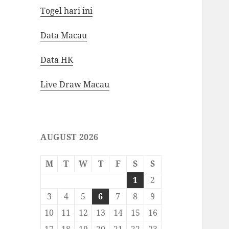
Togel hari ini
Data Macau
Data HK
Live Draw Macau
AUGUST 2026
M
T
W
T
F
S
S
1
2
3
4
5
6
7
8
9
10
11
12
13
14
15
16