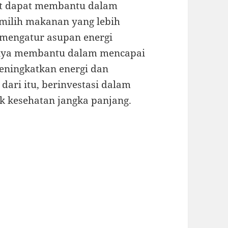
at dapat membantu dalam
milih makanan yang lebih
t mengatur asupan energi
 hanya membantu dalam mencapai
meningkatkan energi dan
dari itu, berinvestasi dalam
k kesehatan jangka panjang.