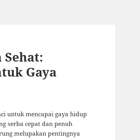
 Sehat:
ntuk Gaya
k
nci untuk mencapai gaya hidup
ng serba cepat dan penuh
derung melupakan pentingnya