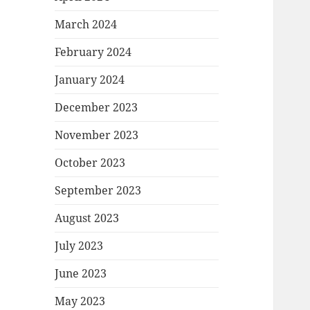
March 2024
February 2024
January 2024
December 2023
November 2023
October 2023
September 2023
August 2023
July 2023
June 2023
May 2023