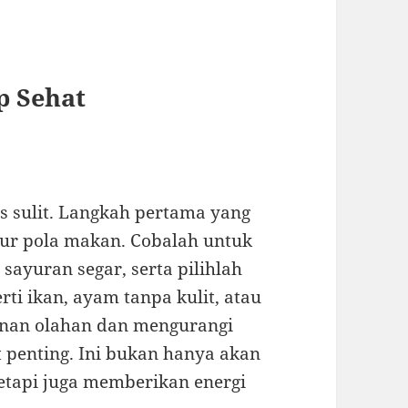
p Sehat
s sulit. Langkah pertama yang
ur pola makan. Cobalah untuk
ayuran segar, serta pilihlah
rti ikan, ayam tanpa kulit, atau
nan olahan dan mengurangi
 penting. Ini bukan hanya akan
etapi juga memberikan energi